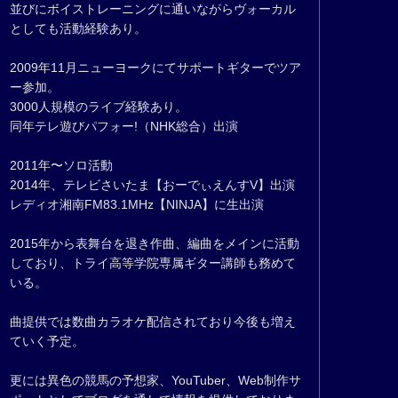
並びにボイストレーニングに通いながらヴォーカル
としても活動経験あり。
2009年11月ニューヨークにてサポートギターでツア
ー参加。
3000人規模のライブ経験あり。
同年テレ遊びパフォー!（NHK総合）出演
2011年〜ソロ活動
2014年、テレビさいたま【おーでぃえんすV】出演
レディオ湘南FM83.1MHz【NINJA】に生出演
2015年から表舞台を退き作曲、編曲をメインに活動
しており、トライ高等学院専属ギター講師も務めて
いる。
曲提供では数曲カラオケ配信されており今後も増え
ていく予定。
更には異色の競馬の予想家、YouTuber、Web制作サ