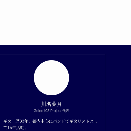
川名葉月
Gelee103 Project 代表
ギター歴33年。都内中心にバンドでギタリストとし
て15年活動。